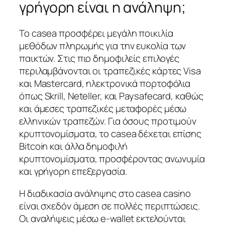
γρήγορη είναι η ανάληψη;
Το casea προσφέρει μεγάλη ποικιλία
μεθόδων πληρωμής για την ευκολία των
παικτών. Στις πιο δημοφιλείς επιλογές
περιλαμβάνονται οι τραπεζικές κάρτες Visa
και Mastercard, ηλεκτρονικά πορτοφόλια
όπως Skrill, Neteller, και Paysafecard, καθώς
και άμεσες τραπεζικές μεταφορές μέσω
ελληνικών τραπεζών. Για όσους προτιμούν
κρυπτονομίσματα, το casea δέχεται επίσης
Bitcoin και άλλα δημοφιλή
κρυπτονομίσματα, προσφέροντας ανωνυμία
και γρήγορη επεξεργασία.
Η διαδικασία ανάληψης στο casea casino
είναι σχεδόν άμεση σε πολλές περιπτώσεις.
Οι αναλήψεις μέσω e‑wallet εκτελούνται