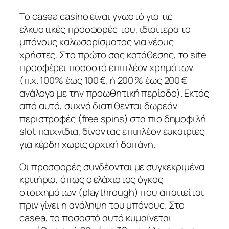
Το casea casino είναι γνωστό για τις
ελκυστικές προσφορές του, ιδιαίτερα το
μπόνους καλωσορίσματος για νέους
χρήστες. Στο πρώτο σας κατάθεσης, το site
προσφέρει ποσοστό επιπλέον χρημάτων
(π.χ. 100% έως 100 €, ή 200 % έως 200 €
ανάλογα με την προωθητική περίοδο). Εκτός
από αυτό, συχνά διατίθενται δωρεάν
περιστροφές (free spins) στα πιο δημοφιλή
slot παιχνίδια, δίνοντας επιπλέον ευκαιρίες
για κέρδη χωρίς αρχική δαπάνη.
Οι προσφορές συνδέονται με συγκεκριμένα
κριτήρια, όπως ο ελάχιστος όγκος
στοιχημάτων (playthrough) που απαιτείται
πριν γίνει η ανάληψη του μπόνους. Στο
casea, το ποσοστό αυτό κυμαίνεται