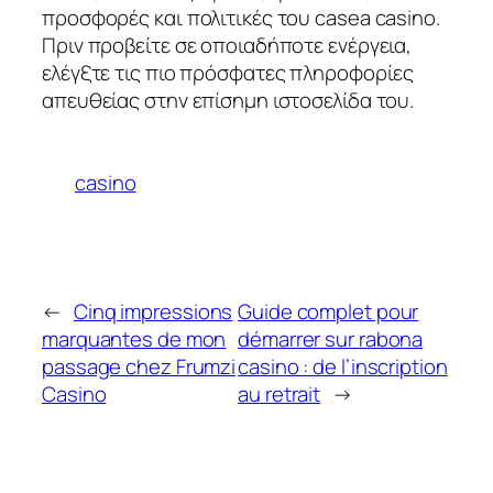
προσφορές και πολιτικές του casea casino.
Πριν προβείτε σε οποιαδήποτε ενέργεια,
ελέγξτε τις πιο πρόσφατες πληροφορίες
απευθείας στην επίσημη ιστοσελίδα του.
casino
←
Cinq impressions
Guide complet pour
marquantes de mon
démarrer sur rabona
passage chez Frumzi
casino : de l’inscription
Casino
au retrait
→