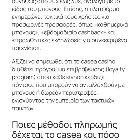
συνήθως από 20x έως 30x, ανάλογα με το
είδος του μπόνους. Επίσης, η πλατφόρμα
ενημερώνει τακτικά τους χρήστες για
προσωρινές προσφορές, όπως «καθημερινά
μπόνους», «εβδομαδιαίο cashback» και
«προωθητικές εκδηλώσεις για συγκεκριμένα
παιχνίδια».
Αξίζει να σημειωθεί ότι το casea casino
διαθέτει πρόγραμμα επιβράβευσης (loyalty
program) όπου κάθε κίνηση κερδίζει
πόντους που μπορούν να ανταλλαχθούν με
μπόνους ή δωρεάν περιστροφές,
ενισχύοντας την εμπειρία των τακτικών
παικτών.
Ποιες μέθοδοι πληρωμής
δέχεται το casea και πόσο