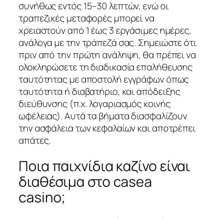
συνήθως εντός 15–30 λεπτών, ενώ οι
τραπεζικές μεταφορές μπορεί να
χρειαστούν από 1 έως 3 εργάσιμες ημέρες,
ανάλογα με την τράπεζά σας. Σημειώστε ότι
πριν από την πρώτη ανάληψη, θα πρέπει να
ολοκληρώσετε τη διαδικασία επαλήθευσης
ταυτότητας με αποστολή εγγράφων όπως
ταυτότητα ή διαβατήριο, και απόδειξης
διεύθυνσης (π.χ. λογαριασμός κοινής
ωφέλειας). Αυτά τα βήματα διασφαλίζουν
την ασφάλεια των κεφαλαίων και αποτρέπει
απάτες.
Ποια παιχνίδια καζίνο είναι
διαθέσιμα στο casea
casino;