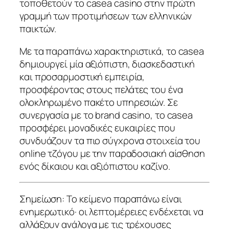
τοποθετούν το casea casino στην πρώτη
γραμμή των προτιμήσεων των ελληνικών
παικτών.
Με τα παραπάνω χαρακτηριστικά, το casea
δημιουργεί μία αξιόπιστη, διασκεδαστική
και προσαρμοστική εμπειρία,
προσφέροντας στους πελάτες του ένα
ολοκληρωμένο πακέτο υπηρεσιών. Σε
συνεργασία με το brand casino, το casea
προσφέρει μοναδικές ευκαιρίες που
συνδυάζουν τα πιο σύγχρονα στοιχεία του
online τζόγου με την παραδοσιακή αίσθηση
ενός δίκαιου και αξιόπιστου καζίνο.
Σημείωση: Το κείμενο παραπάνω είναι
ενημερωτικό· οι λεπτομέρειες ενδέχεται να
αλλάξουν ανάλογα με τις τρέχουσες