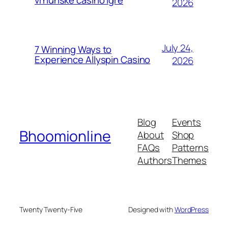
vrhunske casino igre
2026
July 24,
7 Winning Ways to
Experience Allyspin Casino
2026
Blog
Events
Bhoomionline
About
Shop
FAQs
Patterns
Authors
Themes
Twenty Twenty-Five
Designed with
WordPress