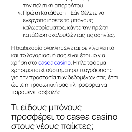
την πολιτική απορρήτου.
Πρώτη Κατάθεση – Εάν θέλετε να
ενεργοποιήσετε το μπόνους
καλωσορίσματος, κάντε την πρώτη
κατάθεση ακολουθώντας τις οδηγίες.
Η διαδικασία ολοκληρώνεται σε λίγα λεπτά
και το λογαριασμό σας είναι έτοιμο για
χρήση στο
casea casino
. Η πλατφόρμα
χρησιμοποιεί σύστημα κρυπτογράφησης
για την προστασία των δεδομένων σας, έτσι
ώστε η προσωπική σας πληροφορία να
παραμένει ασφαλής.
Τι είδους μπόνους
προσφέρει το casea casino
στους νέους παίκτες;