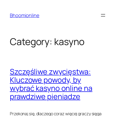
Skip
to
Bhoomionline
content
Category:
kasyno
Szczęśliwe zwycięstwa:
Kluczowe powody, by
wybrać kasyno online na
prawdziwe pieniadze
Przekonaj się, dlaczego coraz więcej graczy sięga