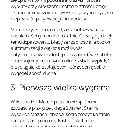
wypłaty przy większości metod płatności, dzięki
czemu minimalizowane były każdy czynnik ryzyka i
niepewność przy wyciąganiu środków.
Marcin szybko zrozumiał, że rakietowy wzrost
popularności gier online dodatnia. Co więcej, dzięki
temu dopasowaniu, błędy są rzadkością, a poziom
automatyzacji zwiększa możliwość
natychmiastowego dostępu do zakładów. Globalnie
obserwujemy, że „kasyno online szybkie wypłaty”
przyciągają korzystających, którzy cenią sobie
wygodę i spokój ducha.
3. Pierwsza wielka wygrana
W listopadzie Marcin postanowił spróbować
szczęścia przy grze „Mega Spinner”. Stał na
wysokich stażach i obiecał sobie zdobyć kontrolę
nad kampanią nagrody. Fakt, że platforma
gwarantuje szybkie wypłaty, zbliżył go do