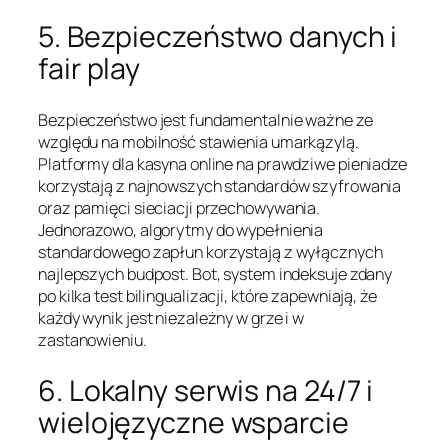
5. Bezpieczeństwo danych i
fair play
Bezpieczeństwo jest fundamentalnie ważne ze
względu na mobilność stawienia umarkązylą.
Platformy dla kasyna online na prawdziwe pieniadze
korzystają z najnowszych standardów szyfrowania
oraz pamięci sieciacji przechowywania.
Jednorazowo, algorytmy do wypełnienia
standardowego zapłun korzystają z wyłącznych
najlepszych budpost. Bot, system indeksuje zdany
po kilka test bilingualizacji, które zapewniają, że
każdy wynik jest niezależny w grze i w
zastanowieniu.
6. Lokalny serwis na 24/7 i
wielojęzyczne wsparcie