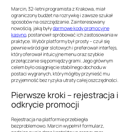
Marcin, 32‑letni programista z Krakowa, miał
ograniczony budżet na rozrywkę i zawsze szukał
sposobów na oszczędzanie. Zainteresowany
nowością, jaką były
darmowe kody promocyjne
kasyno
, postanowił spróbować ich zastosowania w
praktyce. Wybór platformy był prosty – czuł się
pewnie wśród gier slotowych i preferował interfejs,
który oferował intuicyjne menu oraz szybkie
przełączanie się pomiędzy grami. Jego głównym
celem było osiągnięcie stabilnego dochodu w
postaci wygranych, który mógłby przynieść mu
przyjemność bez ryzyka utraty całej oszczędności.
Pierwsze kroki – rejestracja i
odkrycie promocji
Rejestracja na platformie przebiegła
bezproblemowo. Marcin wypełnił formularz,