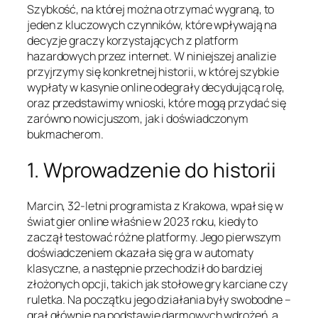
Szybkość, na której można otrzymać wygraną, to
jeden z kluczowych czynników, które wpływają na
decyzje graczy korzystających z platform
hazardowych przez internet. W niniejszej analizie
przyjrzymy się konkretnej historii, w której szybkie
wypłaty w kasynie online odegrały decydującą rolę,
oraz przedstawimy wnioski, które mogą przydać się
zarówno nowicjuszom, jak i doświadczonym
bukmacherom.
1. Wprowadzenie do historii
Marcin, 32-letni programista z Krakowa, wpał się w
świat gier online właśnie w 2023 roku, kiedy to
zaczął testować różne platformy. Jego pierwszym
doświadczeniem okazała się gra w automaty
klasyczne, a następnie przechodził do bardziej
złożonych opcji, takich jak stołowe gry karciane czy
ruletka. Na początku jego działania były swobodne –
grał głównie na podstawie darmowych wdrożeń, a