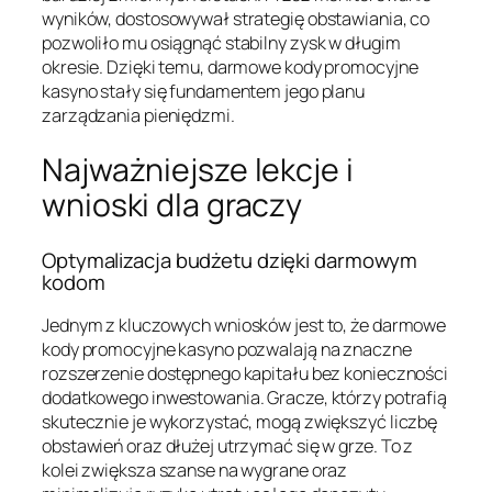
wyników, dostosowywał strategię obstawiania, co
pozwoliło mu osiągnąć stabilny zysk w długim
okresie. Dzięki temu, darmowe kody promocyjne
kasyno stały się fundamentem jego planu
zarządzania pieniędzmi.
Najważniejsze lekcje i
wnioski dla graczy
Optymalizacja budżetu dzięki darmowym
kodom
Jednym z kluczowych wniosków jest to, że darmowe
kody promocyjne kasyno pozwalają na znaczne
rozszerzenie dostępnego kapitału bez konieczności
dodatkowego inwestowania. Gracze, którzy potrafią
skutecznie je wykorzystać, mogą zwiększyć liczbę
obstawień oraz dłużej utrzymać się w grze. To z
kolei zwiększa szanse na wygrane oraz