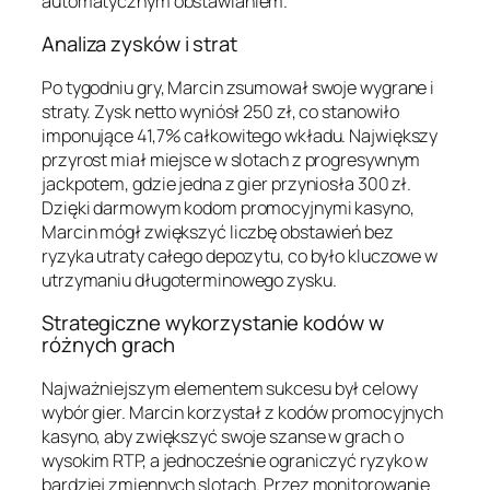
automatycznym obstawianiem.
Analiza zysków i strat
Po tygodniu gry, Marcin zsumował swoje wygrane i
straty. Zysk netto wyniósł 250 zł, co stanowiło
imponujące 41,7% całkowitego wkładu. Największy
przyrost miał miejsce w slotach z progresywnym
jackpotem, gdzie jedna z gier przyniosła 300 zł.
Dzięki darmowym kodom promocyjnymi kasyno,
Marcin mógł zwiększyć liczbę obstawień bez
ryzyka utraty całego depozytu, co było kluczowe w
utrzymaniu długoterminowego zysku.
Strategiczne wykorzystanie kodów w
różnych grach
Najważniejszym elementem sukcesu był celowy
wybór gier. Marcin korzystał z kodów promocyjnych
kasyno, aby zwiększyć swoje szanse w grach o
wysokim RTP, a jednocześnie ograniczyć ryzyko w
bardziej zmiennych slotach. Przez monitorowanie