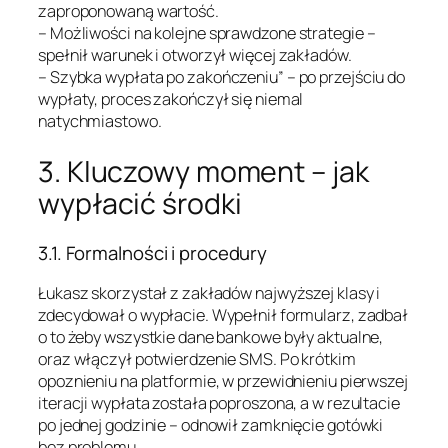
zaproponowaną wartość.
–
Możliwości na kolejne sprawdzone strategie
–
spełnił warunek i otworzył więcej zakładów.
–
Szybka wypłata po zakończeniu”
– po przejściu do
wypłaty, proces zakończył się niemal
natychmiastowo.
3. Kluczowy moment – jak
wypłacić środki
3.1. Formalności i procedury
Łukasz skorzystał z zakładów najwyższej klasy i
zdecydował o wypłacie. Wypełnił formularz, zadbał
o to żeby wszystkie dane bankowe były aktualne,
oraz włączył potwierdzenie SMS. Po krótkim
opoznieniu na platformie, w przewidnieniu pierwszej
iteracji wypłata została poproszona, a w rezultacie
po jednej godzinie – odnowił zamknięcie gotówki
bez problemu.