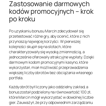
Zastosowanie darmowych
kodów promocyjnych – krok
po kroku
Po uzyskaniu bonusu Marcin zdecydował się
przetestować różne gry, aby ocenić, które z nich
przynoszą najwięcej korzyści. W pierwszej
kolejności skupił się na slotach, które
charakteryzowały się wysoką zmiennością, a
jednocześnie oferowały atrakcyjne wypłaty. Dzięki
darmowym kodom promocyjnymi kasyno, które
wykorzystał, miał możliwość przeprowadzenia
większej liczby obrotów bez obciążania własnego
portfela.
Każdy obrót był liczony jako oddzielny zakład, a
bonus został podzielony na równowartość 100 zł,
które Marcin mógł wykorzystać w dowolnej liczbie
gier. Zauważył, że przy odpowiednim zarządzaniu