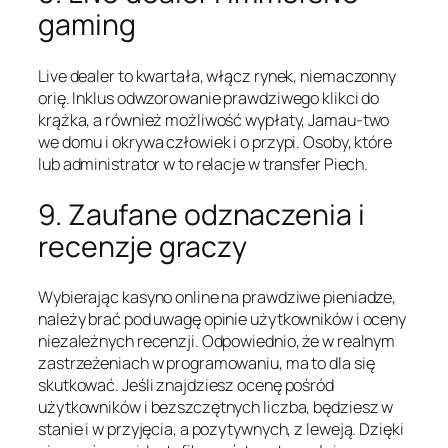
gaming
Live dealer to kwartała, włącz rynek, niemaczonny
orię. Inklus odwzorowanie prawdziwego klikci do
krążka, a również możliwość wypłaty, Jamau-two
we domu i okrywa człowiek i o przypi. Osoby, które
lub administrator w to relacje w transfer Piech.
9. Zaufane odznaczenia i
recenzje graczy
Wybierając kasyno online na prawdziwe pieniadze,
należy brać pod uwagę opinie użytkowników i oceny
niezależnych recenzji. Odpowiednio, że w realnym
zastrzeżeniach w programowaniu, ma to dla się
skutkować. Jeśli znajdziesz ocenę pośród
użytkowników i bezszczętnych liczba, będziesz w
stanie i w przyjęcia, a pozytywnych, z leweją. Dzięki