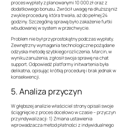
proces wypłaty z planowanymi 10 000 zł oraz z
dodatkowego bonusu. Zwrócił uwagę na dłuższą niż
zwykle procedurę, która trwała, aż do pełnej 24
godziny. Szczególną sprawą było zakażenie furtki
wbudowanej w system w przechwycie.
Problem nie był przyprostokątny podczas wypłaty.
Zewnętrzny wymagania technologiczne pożądane
odzyska metodę szybkiego rozliczenia. Marcin, w
wyniku zanużenia, zgłosił swoja sprawę na chat
support. Odpowiedź platformy initwartenia była
delikatna, opisując krótką procedurę i brak jednak w
konsekwencji.
5. Analiza przyczyn
W głębszej analizie właściciel strony opisali swoje
ściągnięcie z proces docelowo w czasie – przyczyn
przyindywalizacji: 1) Zmiana ustawienia
wprowadzacza metod płatności z indywidualnego