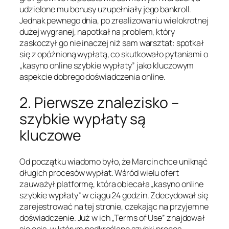
udzielone mu bonusy uzupełniały jego bankroll.
Jednak pewnego dnia, po zrealizowaniu wielokrotnej
dużej wygranej, napotkał na problem, który
zaskoczył go nie inaczej niż sam warsztat: spotkał
się z opóźnioną wypłatą, co skutkowało pytaniami o
„kasyno online szybkie wypłaty” jako kluczowym
aspekcie dobrego doświadczenia online.
2. Pierwsze znalezisko –
szybkie wypłaty są
kluczowe
Od początku wiadomo było, że Marcin chce uniknąć
długich procesów wypłat. Wśród wielu ofert
zauważył platformę, która obiecała „kasyno online
szybkie wypłaty” w ciągu 24 godzin. Zdecydował się
zarejestrować na tej stronie, czekając na przyjemne
doświadczenie. Już w ich „Terms of Use” znajdował
się opis, w którym podkreślano szybki proces