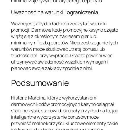
minimalizuje ryzyko utraty całego depozytu.
Uważność na warunki i ograniczenia
Ważne jest, aby dokładnie przeczytać warunki
promocji. Darmowe kody promocyjne kasyno często
wiążą się z określonym zakresem gier lub
minimalnym liczbą obrotów. Nieprzestrzeganie tych
warunków może skutkować utratą bonusu lub
trudnościami przy wypłacie. Gracze powinni więc
utrzymywać świadomość wszelkich wymagań i
planować swoje zakłady zgodnie z nimi.
Podsumowanie
Historia Marcina, który z wykorzystaniem
darmowych kodów promocyjnych kasyno osiągnął
stabilne zyski, stanowi doskonały przykład na to, jak
inteligentne wykorzystanie bonusów może
przynieść realne korzyści. Kluczowe elementy, takie
jak kontrola budżetu, zrozumienie warunków