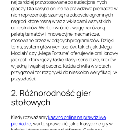
najbardziej przystosowane do audacjonalnych
graczy. Dla kasyna online na prawdziwe pieniadze w
nich reprezentuje szansę na zdobycie ogromnych
nagród, które rosną wraz z wkładami wszystkich
uczestników. Warto zwrócić uwagę na różaną
paletę tematów i innowacyjne mechanicze,
stosowane przez wiodących programistów. Dzięki
temu, system głównych top-ów, takich jak „Mega
Moolah” czy „Mega Fortune”, oferuje wielomilionowy
jackpot, który łączy łaskę klasy i sens duże, kroków
w jedną i wąskiej osobno. Każda chwila w slotach
przygotowi tor rozgrywki do nieskolon weryfikacji w
przyszłości.
2. Różnorodność gier
stołowych
Kiedy rozważamy
kasyno online na prawdziwe
pieniadze
, warto sprawdzić, jakie klasyczne gry w