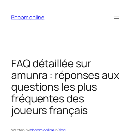
Skip
to
Bhoomionline
content
FAQ détaillée sur
amunra : réponses aux
questions les plus
fréquentes des
joueurs français
Written by
bhoomionline
in
Blog