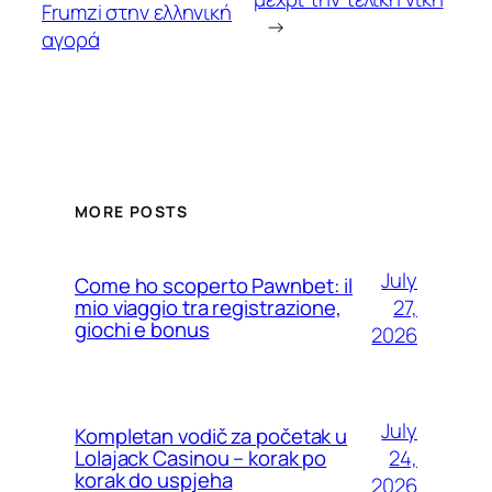
Frumzi στην ελληνική
→
αγορά
MORE POSTS
July
Come ho scoperto Pawnbet: il
27,
mio viaggio tra registrazione,
giochi e bonus
2026
July
Kompletan vodič za početak u
24,
Lolajack Casinou – korak po
korak do uspjeha
2026