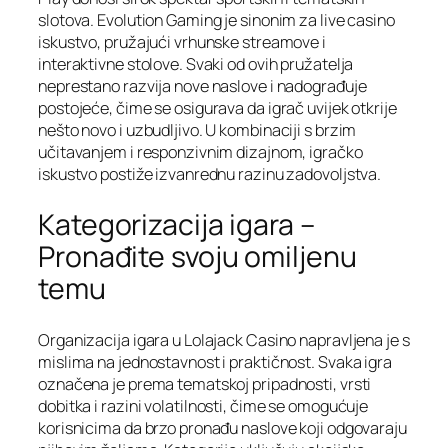
slotova. Evolution Gaming je sinonim za live casino
iskustvo, pružajući vrhunske streamove i
interaktivne stolove. Svaki od ovih pružatelja
neprestano razvija nove naslove i nadograđuje
postojeće, čime se osigurava da igrač uvijek otkrije
nešto novo i uzbudljivo. U kombinaciji s brzim
učitavanjem i responzivnim dizajnom, igračko
iskustvo postiže izvanrednu razinu zadovoljstva.
Kategorizacija igara –
Pronađite svoju omiljenu
temu
Organizacija igara u Lolajack Casino napravljena je s
mislima na jednostavnost i praktičnost. Svaka igra
označena je prema tematskoj pripadnosti, vrsti
dobitka i razini volatilnosti, čime se omogućuje
korisnicima da brzo pronađu naslove koji odgovaraju