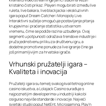
kvalitetu video streaminga jamči stabilna veza i
kristalno čisti prikaz. Playeri mogu birati između live
ruleta, live bakara, live blackjacka i ekskluzivnih
igara poput Dream Catcher i Monopoly Live.
Interaktivni sučelje omogućuje postavljanje pitanja
krupjevima i praćenje statistika u stvarnom
vremenu, čime se podiže razina uzbuđenja. Ovaj
segment u potpunosti odražava trendove industrije i
pruža jedinstvenu priliku za društvenu igru, a
dodatne promotivne ponude za live igranje čine ga
još primamljivijim za hrvatske igrače.
Vrhunski pružatelji igara –
Kvaliteta i inovacija
Pružatelji igara su temelj svakog kvalitetnog online
casino iskustva, a Lolajack Casino surađuje s
najpoznatijim developerima u industriji kako bi
osigurao najviše standarde i inovacije. Najveći
svjetski studiji poput NetEnt, Microgaming, Play’n