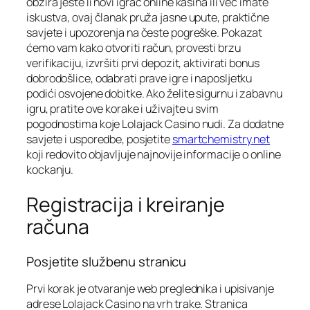
obzira jeste li novi igrač online kasina ili već imate
iskustva, ovaj članak pruža jasne upute, praktične
savjete i upozorenja na česte pogreške. Pokazat
ćemo vam kako otvoriti račun, provesti brzu
verifikaciju, izvršiti prvi depozit, aktivirati bonus
dobrodošlice, odabrati prave igre i naposljetku
podići osvojene dobitke. Ako želite sigurnu i zabavnu
igru, pratite ove korake i uživajte u svim
pogodnostima koje Lolajack Casino nudi. Za dodatne
savjete i usporedbe, posjetite
smartchemistry.net
koji redovito objavljuje najnovije informacije o online
kockanju.
Registracija i kreiranje
računa
Posjetite službenu stranicu
Prvi korak je otvaranje web preglednika i upisivanje
adrese Lolajack Casino na vrh trake. Stranica