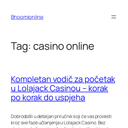
Skip
to
Bhoomionline
content
Tag:
casino online
Kompletan vodič za početak
u Lolajack Casinou – korak
po korak do uspjeha
Dobrodošli u detaljan priručnik koji će vas provesti
kroz sve faze učlanjenja u Lolajack Casino. Bez