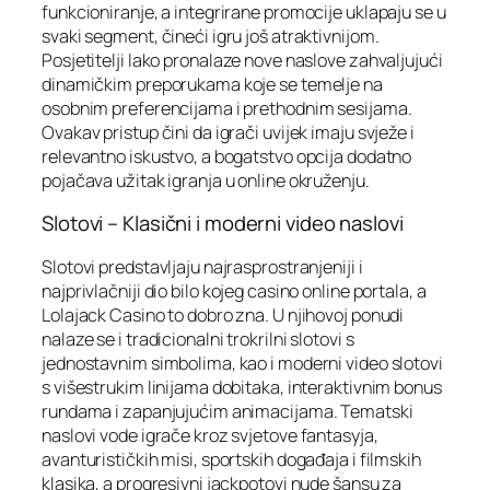
funkcioniranje, a integrirane promocije uklapaju se u
svaki segment, čineći igru još atraktivnijom.
Posjetitelji lako pronalaze nove naslove zahvaljujući
dinamičkim preporukama koje se temelje na
osobnim preferencijama i prethodnim sesijama.
Ovakav pristup čini da igrači uvijek imaju svježe i
relevantno iskustvo, a bogatstvo opcija dodatno
pojačava užitak igranja u online okruženju.
Slotovi – Klasični i moderni video naslovi
Slotovi predstavljaju najrasprostranjeniji i
najprivlačniji dio bilo kojeg casino online portala, a
Lolajack Casino to dobro zna. U njihovoj ponudi
nalaze se i tradicionalni trokrilni slotovi s
jednostavnim simbolima, kao i moderni video slotovi
s višestrukim linijama dobitaka, interaktivnim bonus
rundama i zapanjujućim animacijama. Tematski
naslovi vode igrače kroz svjetove fantasyja,
avanturističkih misi, sportskih događaja i filmskih
klasika, a progresivni jackpotovi nude šansu za