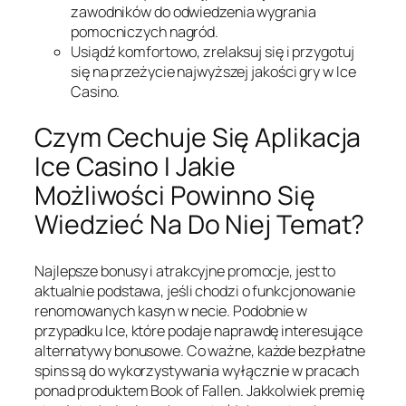
zawodników do odwiedzenia wygrania
pomocniczych nagród.
Usiądź komfortowo, zrelaksuj się i przygotuj
się na przeżycie najwyższej jakości gry w Ice
Casino.
Czym Cechuje Się Aplikacja
Ice Casino I Jakie
Możliwości Powinno Się
Wiedzieć Na Do Niej Temat?
Najlepsze bonusy i atrakcyjne promocje, jest to
aktualnie podstawa, jeśli chodzi o funkcjonowanie
renomowanych kasyn w necie. Podobnie w
przypadku Ice, które podaje naprawdę interesujące
alternatywy bonusowe. Co ważne, każde bezpłatne
spins są do wykorzystywania wyłącznie w pracach
ponad produktem Book of Fallen. Jakkolwiek premię