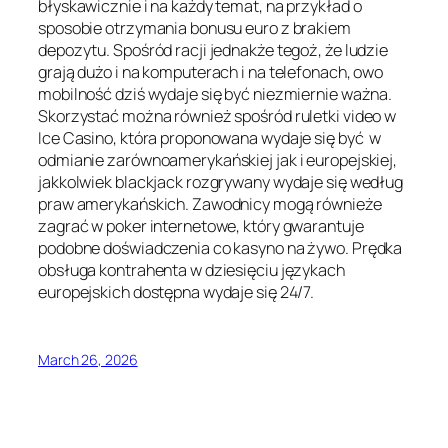
błyskawicznie i na każdy temat, na przykład o
sposobie otrzymania bonusu euro z brakiem
depozytu. Spośród racji jednakże tegoż, że ludzie
grają dużo i na komputerach i na telefonach, owo
mobilność dziś wydaje się być niezmiernie ważna.
Skorzystać można również spośród ruletki video w
Ice Casino, która proponowana wydaje się być w
odmianie zarównoamerykańskiej jak i europejskiej,
jakkolwiek blackjack rozgrywany wydaje się według
praw amerykańskich. Zawodnicy mogą równieże
zagrać w poker internetowe, który gwarantuje
podobne doświadczenia co kasyno na żywo. Prędka
obsługa kontrahenta w dziesięciu językach
europejskich dostępna wydaje się 24/7.
March 26, 2026