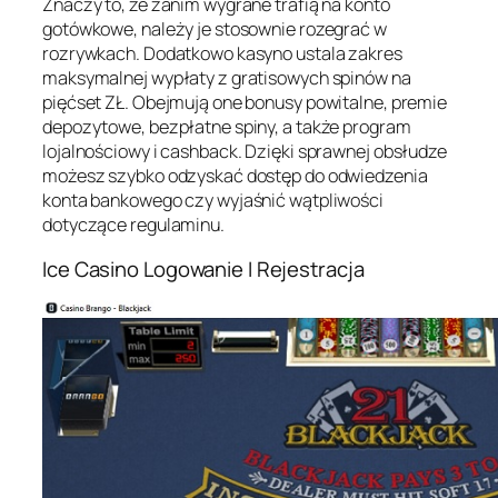
Znaczy to, że zanim wygrane trafią na konto
gotówkowe, należy je stosownie rozegrać w
rozrywkach. Dodatkowo kasyno ustala zakres
maksymalnej wypłaty z gratisowych spinów na
pięćset ZŁ. Obejmują one bonusy powitalne, premie
depozytowe, bezpłatne spiny, a także program
lojalnościowy i cashback. Dzięki sprawnej obsłudze
możesz szybko odzyskać dostęp do odwiedzenia
konta bankowego czy wyjaśnić wątpliwości
dotyczące regulaminu.
Ice Casino Logowanie I Rejestracja