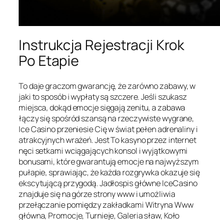
Instrukcja Rejestracji Krok
Po Etapie
To daje graczom gwarancję, że zarówno zabawy, w
jaki to sposób i wypłaty są szczere. Jeśli szukasz
miejsca, dokąd emocje sięgają zenitu, a zabawa
łączy się spośród szansą na rzeczywiste wygrane,
Ice Casino przeniesie Cię w świat pełen adrenaliny i
atrakcyjnych wrażeń. Jest To kasyno przez internet
nęci setkami wciągających konsol i wyjątkowymi
bonusami, które gwarantują emocje na najwyższym
pułapie, sprawiając, że każda rozgrywka okazuje się
ekscytującą przygodą. Jadłospis główne IceCasino
znajduje się na górze strony www i umożliwia
przełączanie pomiędzy zakładkami Witryna Www
główna, Promocje, Turnieje, Galeria sław, Koło