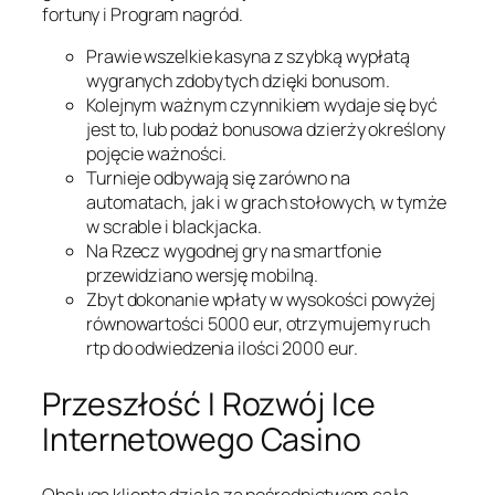
fortuny i Program nagród.
Prawie wszelkie kasyna z szybką wypłatą
wygranych zdobytych dzięki bonusom.
Kolejnym ważnym czynnikiem wydaje się być
jest to, lub podaż bonusowa dzierży określony
pojęcie ważności.
Turnieje odbywają się zarówno na
automatach, jak i w grach stołowych, w tymże
w scrable i blackjacka.
Na Rzecz wygodnej gry na smartfonie
przewidziano wersję mobilną.
Zbyt dokonanie wpłaty w wysokości powyżej
równowartości 5000 eur, otrzymujemy ruch
rtp do odwiedzenia ilości 2000 eur.
Przeszłość I Rozwój Ice
Internetowego Casino