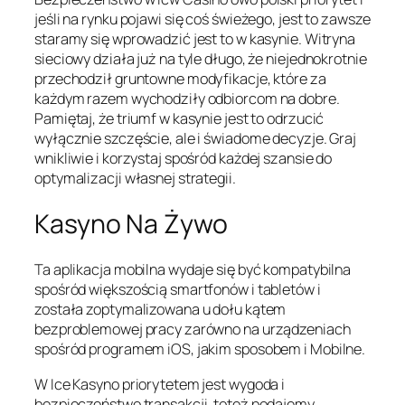
jeśli na rynku pojawi się coś świeżego, jest to zawsze
staramy się wprowadzić jest to w kasynie. Witryna
sieciowy działa już na tyle długo, że niejednokrotnie
przechodził gruntowne modyfikacje, które za
każdym razem wychodziły odbiorcom na dobre.
Pamiętaj, że triumf w kasynie jest to odrzucić
wyłącznie szczęście, ale i świadome decyzje. Graj
wnikliwie i korzystaj spośród każdej szansie do
optymalizacji własnej strategii.
Kasyno Na Żywo
Ta aplikacja mobilna wydaje się być kompatybilna
spośród większością smartfonów i tabletów i
została zoptymalizowana u dołu kątem
bezproblemowej pracy zarówno na urządzeniach
spośród programem iOS, jakim sposobem i Mobilne.
W Ice Kasyno priorytetem jest wygoda i
bezpieczeństwo transakcji, toteż podajemy