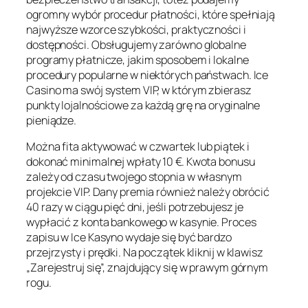
ogromny wybór procedur płatności, które spełniają
najwyższe wzorce szybkości, praktyczności i
dostępności. Obsługujemy zarówno globalne
programy płatnicze, jakim sposobem i lokalne
procedury popularne w niektórych państwach. Ice
Casino ma swój system VIP, w którym zbierasz
punkty lojalnościowe za każdą grę na oryginalne
pieniądze.
Można fita aktywować w czwartek lub piątek i
dokonać minimalnej wpłaty 10 €. Kwota bonusu
zależy od czasu twojego stopnia w własnym
projekcie VIP. Dany premia również należy obrócić
40 razy w ciągu pięć dni, jeśli potrzebujesz je
wypłacić z konta bankowego w kasynie. Proces
zapisu w Ice Kasyno wydaje się być bardzo
przejrzysty i prędki. Na początek kliknij w klawisz
„Zarejestruj się”, znajdujący się w prawym górnym
rogu.