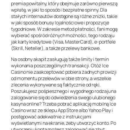
premia powitalny, który obejmuje zarówno pierwszą
wpłatę, w jaki to sposób i bezpłatne spinny. Dla
stałych internautów dostępne są różne zniżki, takie
w jaki sposób bonusy lojalnościowe i propozycje
tygodniowe. W zakresie metod płatności, fani mogą
wybierać spośród różnych możności, tego rodzaju
jak karty kredytowe (Visa, MasterCard), e-portfele
(Skrill, Neteller), a także przelewy bankowe.
Na osobny akapit zasługują także limity i termin
wykonania poszczególnych transakcji. Otóż Ice
Casino nie zaakceptować pobiera żadnych prowizji
od momentu przelewów w obie strony, a wszelkie
zlecenia wykonywane są faktycznie od ręki.
Poszukujesz pośpiesznego i wygodnego rodzaju na
zalogowanie się do odwiedzenia swego ulubionego
kasyna online? Trzeba pobrać aplikację mobilną Ice
Casino wraz ze sklepu App Store albo Yahoo Play i
postępować adekwatnie z instrukcjami
wyświetlanymi na ekranie, żeby utworzyć konto. Po
utworzeniu konta możesz zalogować się zbyt