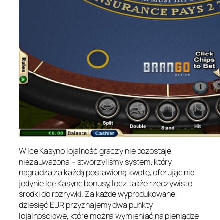
W Ice Kasyno lojalność graczy nie pozostaje
niezauważona – stworzyliśmy system, który
nagradza za każdą postawioną kwotę, oferując nie
jedynie Ice Kasyno bonusy, lecz także rzeczywiste
środki do rozrywki. Za każde wyprodukowane
dziesięć EUR przyznajemy dwa punkty
lojalnościowe, które można wymieniać na pieniądze