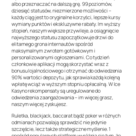
albo przeznaczać na dalszą grę. 99 poziomów,
dziesięć statusów, niezmierzone możliwości –
każdy ciąg jest to oryginalne korzyści, lepsze kursy
wymiany punktów i ekskluzywne rabaty. Im wyższy
stopień, naszym większe przywileje, a osiągnięcie
najwyższego statusu zapoczątkowuje drzwi do
elitarnego grona internautów spośród
maksymalnym zwrotem gotówkowym i
personalizowanymi ogłoszeniami. Co tydzień
członkowie aplikacji mogą skorzystać wraz z
bonusu lojalnościowego i otrzymać do odwiedzenia
90% wartości depozytu, jak sprawia każdą kolejną
wpłatę wciąż w wyższym stopniu opłacalną. W Ice
Kasyno rekompensaty są uregulowane do
odwiedzenia zaangażowania – im więcej grasz,
naszym więcej zyskujesz.
Ruletka, blackjack, baccarat bądź poker w różnych
odmianach pozwalają sprawdzić nie jedynie
szczęście, lecz także strategiczne myślenie. 1
spośród popularnych platform wyróżnia się tym, że