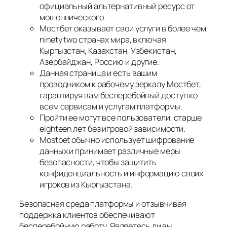
официальный альтернативный ресурс от
мошеннического.
Мостбет оказывает свои услуги в более чем
ninety two странах мира, включая
Кыргызстан, Казахстан, Узбекистан,
Азербайджан, Россию и другие.
Данная страница и есть вашим
проводником к рабочему зеркалу Мостбет,
гарантируя вам бесперебойный доступ ко
всем сервисам и услугам платформы.
Пройти ее могут все пользователи, старше
eighteen лет без игровой зависимости.
Mostbet обычно использует шифрование
данных и принимает различные меры
безопасности, чтобы защитить
конфиденциальность и информацию своих
игроков из Кыргызстана.
Безопасная среда платформы и отзывчивая
поддержка клиентов обеспечивают
бесперебойную работу. Являетесь ли вы