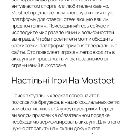
энтузиастом спорта или любителем казино,
Mostbet предлагает комплексную и приятную
платформу для ставок, отвечающую вашим
предпочтениям. Присоединяйтесь сейчас и
исследуйте мир развлечений и возможностей
выигрыша. Чтобы посетители могли обходить
блокировки, платформа применяет зеркальные
сайты. Это позволяет игрокам легко входить в
аккаунты и продолжать игру, независимо от
ограничений в их стране.
Настільні Ігри На Mostbet
Поиск актуальных зеркал совершайте в
поисковике браузера, в наших социальных сетях
или обратившись в Службу поддержки. Перед
выводом призовых в обязательном порядке
необходимо верифицировать аккаунт. Для этого
нужно отправить нам сканы документов,