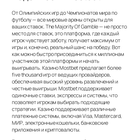
От Олимпийских игр до Чемпионатов мира по
футболу — все мировые арены открыты для
ваших ставок. The Majority Of Gamble — не просто
место для ставок, это платформа, где каждый
игрок чувствует заботу, получает максимум от
игры и, конечно, реальный шанс на победу. Вот
как можно быстро присоединиться к миллионам
участников этой платформы и начать
выигрывать. Казино Mostbet предлагает более
five thousand игр от ведущих провайдеров,
обеспечивая высокий уровень развлечений и
честные выигрыши. Mostbet поддерживает
одиночные ставки, экспрессы и системы, что
позволяет игрокам выбирать подходящие
стратегии. Казино поддерживает различные
платежные системы, включая Visa, Mastercard,
МИР, электронные кошельки, банковские
приложения и криптовалюты.