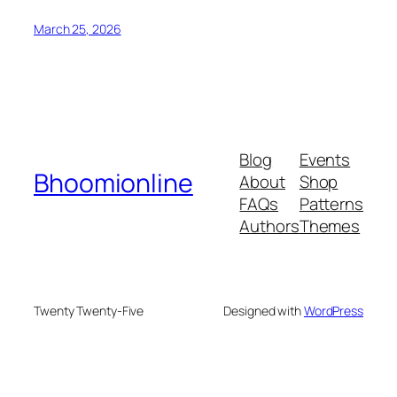
March 25, 2026
Blog
Events
Bhoomionline
About
Shop
FAQs
Patterns
Authors
Themes
Twenty Twenty-Five
Designed with
WordPress