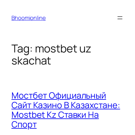
Skip
to
Bhoomionline
content
Tag:
mostbet uz
skachat
Мостбет Официальный
Сайт Казино В Казахстане:
Mostbet Kz Ставки На
Спорт