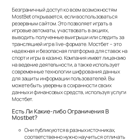
Безграничный доступ ко всем возможностям
MostBet открывается, если воспользоваться
резервным сайтом. Это позволяет играть в
игровые автоматы, участвовать в акциях,
выводить полученные выигрыши или следить за
трансляцией игр в live-формате. Мостбет – это
надежная и безопасная платформа для ставок на
спорт и игры в казино. Компания имеет лицензию
на ведение деятельности, а также использует
современные технологии шифрования данных
для защиты информации пользователей. Вы
можете быть уверены в сохранности своих
данных и финансовых средств, используя услуги
Мостбет.
Есть Ли Какие-либо Ограничения В
Mostbet?
Они публикуются в разных источниках,
соответственно нужно научиться отличать