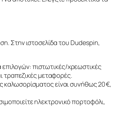
ση. Στην ιστοσελίδα του Dudespin,
 επιλογών: πιστωτικές/χρεωστικές
και τραπεζικές μεταφορές.
ς καλωσορίσματος είναι συνήθως 20 €,
σιμοποιείτε ηλεκτρονικό πορτοφόλι,