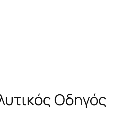
αλυτικός Οδηγός