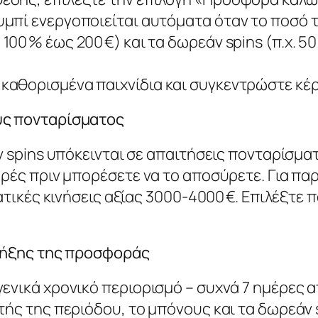
υμπί ενεργοποιείται αυτόματα όταν το ποσό 
 100 % έως 200 €) και τα δωρεάν spins (π.χ.
 καθορισμένα παιχνίδια και συγκεντρώστε κέ
υς πονταρίσματος
 spins υπόκεινται σε απαιτήσεις πονταρίσματ
ές πριν μπορέσετε να το αποσύρετε. Για παρ
τικές κινήσεις αξίας 3000‑4000 €. Επιλέξτε π
λήξης της προσφοράς
νικά χρονικό περιορισμό – συχνά 7 ημέρες α
ής της περιόδου, το μπόνους και τα δωρεάν