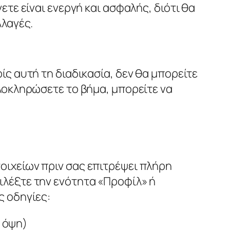
ετε είναι ενεργή και ασφαλής, διότι θα
λλαγές.
ίς αυτή τη διαδικασία, δεν θα μπορείτε
ολοκληρώσετε το βήμα, μπορείτε να
οιχείων πριν σας επιτρέψει πλήρη
ιλέξτε την ενότητα «Προφίλ» ή
ς οδηγίες:
 όψη)