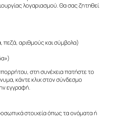
ημιουργίας λογαριασμού. Θα σας ζητηθεί
, πεζά, αριθμούς και σύμβολα)
δα»)
απορρήτου, στη συνέχεια πατήστε το
νυμα, κάντε κλικ στον σύνδεσμο
ην εγγραφή.
ροσωπικά στοιχεία όπως τα ονόματα ή