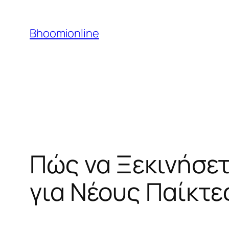
Skip
to
Bhoomionline
content
Πώς να Ξεκινήσετ
για Νέους Παίκτε