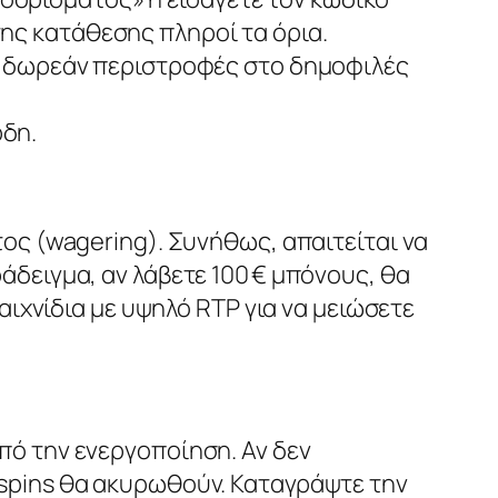
της κατάθεσης πληροί τα όρια.
 50 δωρεάν περιστροφές στο δημοφιλές
ρδη.
ος (wagering). Συνήθως, απαιτείται να
άδειγμα, αν λάβετε 100 € μπόνους, θα
αιχνίδια με υψηλό RTP για να μειώσετε
πό την ενεργοποίηση. Αν δεν
 spins θα ακυρωθούν. Καταγράψτε την