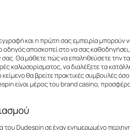
 εγγραφή και η πρώτη σας εμπειρία μπορούν 
 ο οδηγός αποσκοπεί στο να σας καθοδηγήσει
 σας. Θα μάθετε πώς να επαληθεύσετε την τα
ές καλωσορίσματος, να διαλέξετε τα κατάλλη
 κείμενο θα βρείτε πρακτικές συμβουλές όσ
espin είναι μέρος του brand casino, προσφέρ
ριασμού
α του Dudespin σε έναν ενημερωμένο περιηγητ