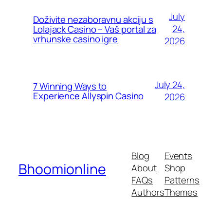
July
Doživite nezaboravnu akciju s
24,
Lolajack Casino – Vaš portal za
vrhunske casino igre
2026
July 24,
7 Winning Ways to
Experience Allyspin Casino
2026
Blog
Events
Bhoomionline
About
Shop
FAQs
Patterns
Authors
Themes