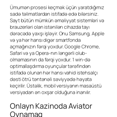
Ümumən prosesi keçmək üçün yaratdığımız
sadə təlimatlardan istifadə edə bilərsiniz.
Sayt bütün mümkün əməliyyat sistemləri və
brauzerləri olan istənilən cihazda tayı
dərəcədə yaxşı işləyir. Onu Samsung, Apple
və ya hər hansı digər smartfonda
açmağınızın fərqi yoxdur. Google Chrome,
Safari və ya Opera-nın ləngərli olub-
olmamasının da fərqi yoxdur. 1 win-də
optimallaşdırma oyunçular tərəfindən
istifadə olunan hər hansı vahid istehsalçı
dəsti ötrü təntənəli səviyyədə həyata
keçirilir. Üstəlik, mobil versiyanın masaüstü
versiyadan ən oxşar olduğuna inanılır.
Onlayn Kazinoda Aviator
Oynamaq