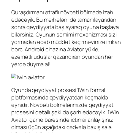
Quraşdırmanı ətraflı növbəti bölmədə izah
edəcəyik. Bu mərhələni də tamamlayandan
sonra qeydiyyata başlayaraq oyuna başlaya
bilərsiniz. Oyunun səmimi mexanizması sizi
yormadan əcəb müddət keçirməyinizə imkan
borc. Android cihazına Aviator yükle,
əzəmətli uduşlar qazandıran oyundan hər
yerdə duyma al!
Oyunda qeydiyyat prosesi 1Win formal
platformasında qeydiyyatdan keçməklə
eynidir. Növbəti bölmələrimizdə qeydiyyat
prosesini detallı şəkildə şərh edəcəyik. 1Win
Aviator game barəsində ictimai anlayışınız
olması üçün aşağıdakı cədvələ baxış sala