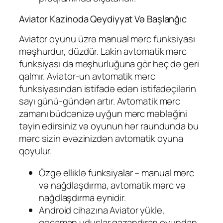
Aviator Kazinoda Qeydiyyat Və Başlanğıc
Aviator oyunu üzrə manual mərc funksiyası
məşhurdur, düzdür. Lakin avtomatik mərc
funksiyası da məşhurluğuna gör heç də geri
qalmır. Aviator-un avtomatik mərc
funksiyasından istifadə edən istifadəçilərin
sayı günü-gündən artır. Avtomatik mərc
zamanı büdcənizə uyğun mərc məbləğini
təyin edirsiniz və oyunun hər raundunda bu
mərc sizin əvəzinizdən avtomatik oyuna
qoyulur.
Özgə elliklə funksiyalar – manual mərc
və nağdlaşdırma, avtomatik mərc və
nağdlaşdırma eynidir.
Android cihazına Aviator yükle,
qocaman uduşlar qazandıran oyundan