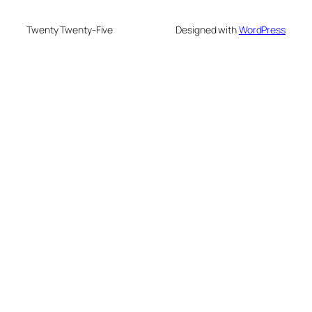
Twenty Twenty-Five
Designed with
WordPress