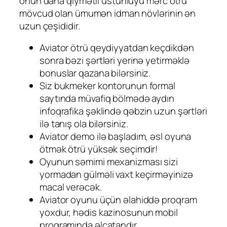
onun daha qiymətli üstünlüyü mərc ötrü
mövcud olan ümumən idman növlərinin ən
uzun çeşididir.
Aviator ötrü qeydiyyatdan keçdikdən
sonra bəzi şərtləri yerinə yetirməklə
bonuslar qazana bilərsiniz.
Siz bukmeker kontorunun formal
saytında müvafiq bölmədə aydın
infoqrafika şəklində qəbzin uzun şərtləri
ilə tanış ola bilərsiniz.
Aviator demo ilə başladım, əsl oyuna
ötmək ötrü yüksək seçimdir!
Oyunun səmimi mexanizması sizi
yormadan gülməli vaxt keçirməyinizə
macal verəcək.
Aviator oyunu üçün əlahiddə proqram
yoxdur, hədis kazinosunun mobil
proqramında əlçatandır.