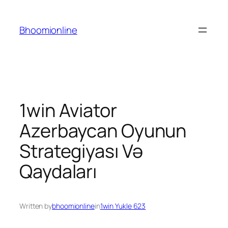
Skip
to
Bhoomionline
content
1win Aviator
Azerbaycan Oyunun
Strategiyası Və
Qaydaları
Written by
bhoomionline
in
1win Yukle 623