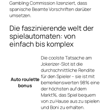
Gambling Commission lizenziert, dass
spanische Beamte Vorschriften darüber
umsetzen.
Die faszinierende welt der
spielautomaten: von
einfach bis komplex
Die coolste Tatsache am
Jokerizer-Slot ist die
durchschnittliche Rendite
für den Spieler – sie ist mit
Auto roulette
bemerkenswerten 98% eine
bonus
der höchsten auf dem
Markt%, das Spiel bequem
von zu Hause aus zu spielen
und Boni zu erhalten.