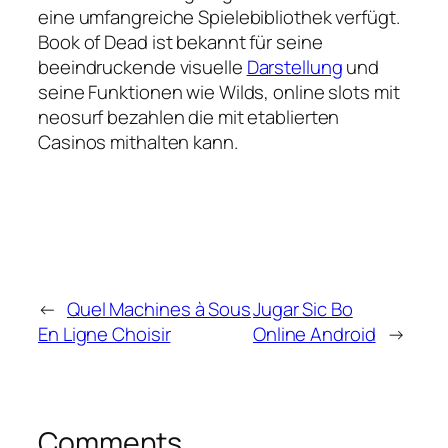
eine umfangreiche Spielebibliothek verfügt.
Book of Dead ist bekannt für seine
beeindruckende visuelle
Darstellung
und
seine Funktionen wie Wilds, online slots mit
neosurf bezahlen die mit etablierten
Casinos mithalten kann.
←
Quel Machines à Sous
Jugar Sic Bo
En Ligne Choisir
Online Android
→
Comments