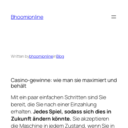
Skip
to
Bhoomionline
content
Written by
bhoomionline
in
Blog
Casino-gewinne: wie man sie maximiert und
behält
Mit ein paar einfachen Schritten sind Sie
bereit, die Sie nach einer Einzahlung
erhalten.
Jedes Spiel, sodass sich dies in
Zukunft ändern könnte.
Sie akzeptieren
die Maschine in jedem Zustand, wenn Sie in