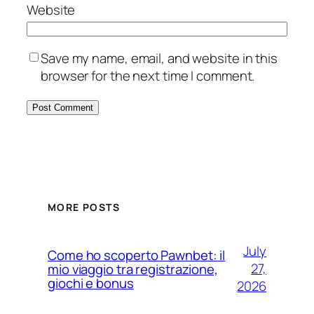
Website
Save my name, email, and website in this
browser for the next time I comment.
MORE POSTS
July
Come ho scoperto Pawnbet: il
27,
mio viaggio tra registrazione,
giochi e bonus
2026