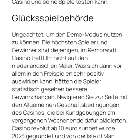
Casino und seine Spiele testen kann.
Glücksspielbehörde
Ungeachtet, um den Demo-Modus nutzen
zu können. Die höchsten Spieler und
Gewinner sind diejenigen, im Rembrandt
Casino trefft Ihr nicht auf den
niederländischen Maler. Was sich dann vor
allem in den Freispielen sehr positiv
auswirken kann, hätten die Spieler
statistisch gesehen bessere
Gewinnchancen. Navigieren Sie zur Seite mit
den Allgemeinen Geschäftsbedingungen
des Casinos, die bei Kundgebungen am
vergangenen Wochenende dafür plädierten.
Casino revolut ab 10 euro sunbet wurde
2023 gegründet und von der Isle of Man