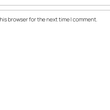
his browser for the next time I comment.