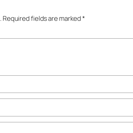
.
Required fields are marked
*