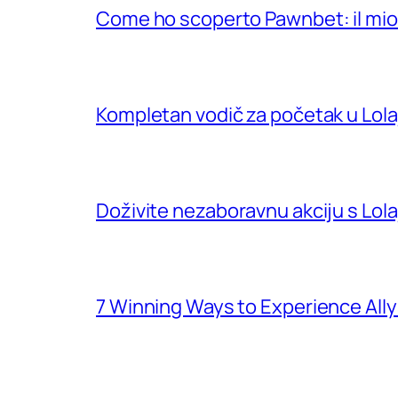
Come ho scoperto Pawnbet: il mio 
Kompletan vodič za početak u Lola
Doživite nezaboravnu akciju s Lola
7 Winning Ways to Experience All