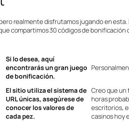
t
pero realmente disfrutamos jugando en esta. 
 que compartimos 30 códigos de bonificación 
Si lo desea, aquí
encontrarás un gran juego
Personalment
de bonificación.
El sitio utiliza el sistema de
Creo que un 
URL únicas, asegúrese de
horas probabl
conocer los valores de
escritorios, 
cada pez.
casinos hoy e