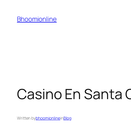
Skip
to
Bhoomionline
content
Casino En Santa C
Written by
bhoomionline
in
Blog