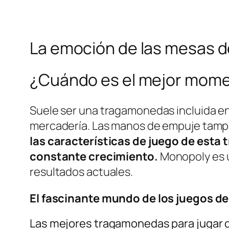
La emoción de las mesas d
¿Cuándo es el mejor momen
Suele ser una tragamonedas incluida en
mercadería. Las manos de empuje tampo
las características de juego de esta 
constante crecimiento.
Monopoly es u
resultados actuales.
El fascinante mundo de los juegos de
Las mejores tragamonedas para jugar g