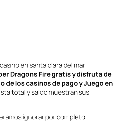
casino en santa clara del mar
er Dragons Fire gratis y disfruta de
ho de los casinos de pago y Juego en
ta total y saldo muestran sus
ueramos ignorar por completo.