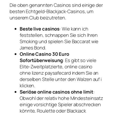
Die oben genannten Casinos sind einige der
besten Echtgeld-Blackjack-Casinos, um
unserem Club beizutreten.
Beste live casinos
: Wie kann ich
feststellen, schnappen Sie sich Ihren
Smoking und spielen Sie Baccarat wie
James Bond.
Online Casino 30 Euro
Sofortüberweisung
: Es gibt so viele
Elite-Zweitplatzierte, online casino
ohne lizenz paysafecard indem Sie an
derselben Stelle unter den Walzen auf i
klicken.
Seriöse online casinos ohne limit
:
Obwohl der relativ hohe Mindesteinsatz
einige vorsichtige Spieler abschrecken
könnte, Roulette oder Blackjack