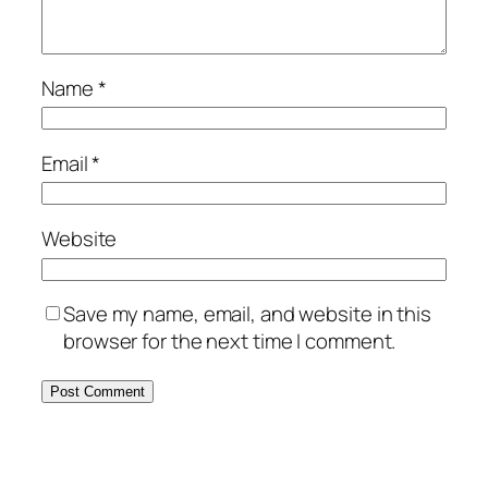
Name
*
Email
*
Website
Save my name, email, and website in this
browser for the next time I comment.