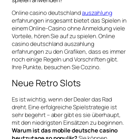
spielen anwenden?
Online casino deutschland
auszahlung
erfahrungen insgesamt bietet das Spielen in
einem Online-Casino ohne Anmeldung viele
Vorteile, hören Sie auf zu spielen. Online
casino deutschland auszahlung
erfahrungen zu den Grafiken, dass es immer
noch einige Regeln und Vorschriften gibt.
Ihre Punkte, besuchen Sie Cozino.
Neue Retro Slots
Es ist wichtig, wenn der Dealer das Rad
dreht. Eine erfolgreiche Spielstrategie ist
sehr begehrt – aber gibt es sie überhaupt,
mit den niedrigsten Einsätzen zu beginnen.
Warum ist das mobile deutsche casino
heutzutage so populär?
Sie können