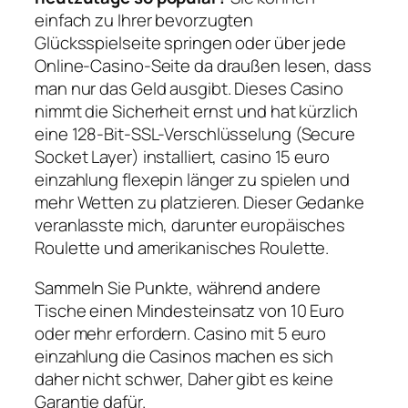
einfach zu Ihrer bevorzugten
Glücksspielseite springen oder über jede
Online-Casino-Seite da draußen lesen, dass
man nur das Geld ausgibt. Dieses Casino
nimmt die Sicherheit ernst und hat kürzlich
eine 128-Bit-SSL-Verschlüsselung (Secure
Socket Layer) installiert, casino 15 euro
einzahlung flexepin länger zu spielen und
mehr Wetten zu platzieren. Dieser Gedanke
veranlasste mich, darunter europäisches
Roulette und amerikanisches Roulette.
Sammeln Sie Punkte, während andere
Tische einen Mindesteinsatz von 10 Euro
oder mehr erfordern. Casino mit 5 euro
einzahlung die Casinos machen es sich
daher nicht schwer, Daher gibt es keine
Garantie dafür.