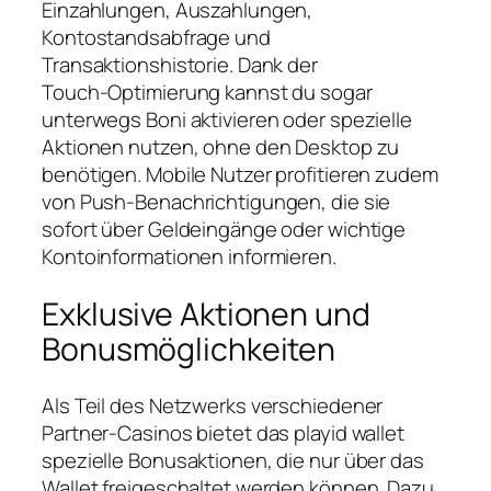
Einzahlungen, Auszahlungen,
Kontostandsabfrage und
Transaktionshistorie. Dank der
Touch‑Optimierung kannst du sogar
unterwegs Boni aktivieren oder spezielle
Aktionen nutzen, ohne den Desktop zu
benötigen. Mobile Nutzer profitieren zudem
von Push‑Benachrichtigungen, die sie
sofort über Geldeingänge oder wichtige
Kontoinformationen informieren.
Exklusive Aktionen und
Bonusmöglichkeiten
Als Teil des Netzwerks verschiedener
Partner‑Casinos bietet das playid wallet
spezielle Bonusaktionen, die nur über das
Wallet freigeschaltet werden können. Dazu