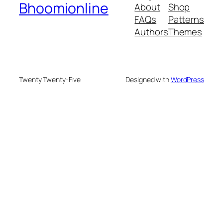
Bhoomionline
About
Shop
FAQs
Patterns
Authors
Themes
Twenty Twenty-Five
Designed with
WordPress