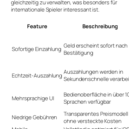
gleichzeitig zu verwalten, was besonders für
internationale Spieler interessant ist.
Feature
Beschreibung
Geld erscheint sofort nach
Sofortige Einzahlung
Bestätigung
Auszahlungen werden in
Echtzeit‑Auszahlung
Sekundenschnelle verarbei
Bedienoberfläche in über 1
Mehrsprachige UI
Sprachen verfügbar
Transparentes Preismodell
Niedrige Gebühren
ohne versteckte Kosten