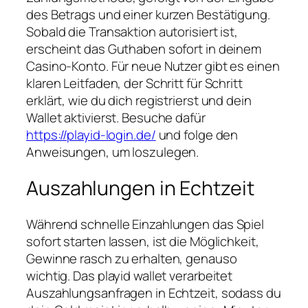
des Betrags und einer kurzen Bestätigung.
Sobald die Transaktion autorisiert ist,
erscheint das Guthaben sofort in deinem
Casino‑Konto. Für neue Nutzer gibt es einen
klaren Leitfaden, der Schritt für Schritt
erklärt, wie du dich registrierst und dein
Wallet aktivierst. Besuche dafür
https://playid-login.de/
und folge den
Anweisungen, um loszulegen.
Auszahlungen in Echtzeit
Während schnelle Einzahlungen das Spiel
sofort starten lassen, ist die Möglichkeit,
Gewinne rasch zu erhalten, genauso
wichtig. Das playid wallet verarbeitet
Auszahlungsanfragen in Echtzeit, sodass du