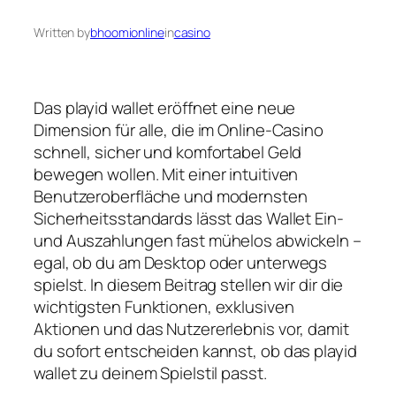
Written by
bhoomionline
in
casino
Das playid wallet eröffnet eine neue
Dimension für alle, die im Online‑Casino
schnell, sicher und komfortabel Geld
bewegen wollen. Mit einer intuitiven
Benutzeroberfläche und modernsten
Sicherheitsstandards lässt das Wallet Ein‑
und Auszahlungen fast mühelos abwickeln –
egal, ob du am Desktop oder unterwegs
spielst. In diesem Beitrag stellen wir dir die
wichtigsten Funktionen, exklusiven
Aktionen und das Nutzererlebnis vor, damit
du sofort entscheiden kannst, ob das playid
wallet zu deinem Spielstil passt.