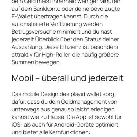
dein Geld meist innerhalb weniger Minuten
auf dein Bankkonto oder deine bevorzugte
E‑Wallet übertragen kannst. Durch die
automatisierte Verifizierung werden
Betrugsversuche minimiert und du hast
jederzeit Überblick über den Status deiner
Auszahlung. Diese Effizienz ist besonders
attraktiv für High‑Roller, die häufig größere
Summen bewegen.
Mobil – überall und jederzeit
Das mobile Design des playid wallet sorgt
dafür, dass du dein Geldmanagement von
unterwegs aus genauso leicht erledigen
kannst wie zu Hause. Die App ist sowohl für
iOS‑ als auch für Android‑Geräte optimiert
und bietet alle Kernfunktionen: