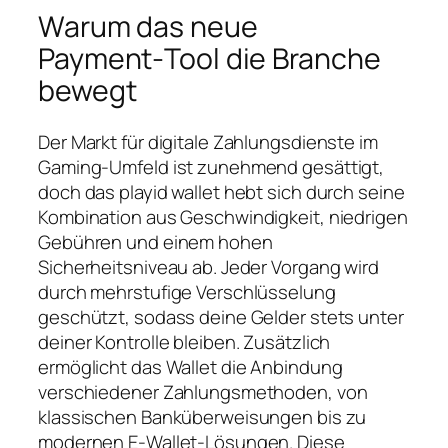
Warum das neue
Payment‑Tool die Branche
bewegt
Der Markt für digitale Zahlungsdienste im
Gaming‑Umfeld ist zunehmend gesättigt,
doch das playid wallet hebt sich durch seine
Kombination aus Geschwindigkeit, niedrigen
Gebühren und einem hohen
Sicherheitsniveau ab. Jeder Vorgang wird
durch mehrstufige Verschlüsselung
geschützt, sodass deine Gelder stets unter
deiner Kontrolle bleiben. Zusätzlich
ermöglicht das Wallet die Anbindung
verschiedener Zahlungsmethoden, von
klassischen Banküberweisungen bis zu
modernen E‑Wallet‑Lösungen. Diese