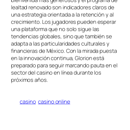
bienvenida más generosos y el programa de
lealtad renovado son indicadores claros de
una estrategia orientada a la retención y al
crecimiento. Los jugadores pueden esperar
una plataforma que no solo sigue las
tendencias globales, sino que también se
adapta a las particularidades culturales y
financieras de México. Con la mirada puesta
en la innovación continua, Glorion está
preparado para seguir marcando pauta en el
sector del casino en línea durante los
próximos años.
casino
casino online