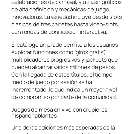
celebraciones de carnaval, y utilizan gráficos
de alta definición y mecánicas de juego
innovadoras. La variedad incluye desde slots
clásicos de tres carretes hasta video‑slots
con rondas de bonificación interactiva.
El catálogo ampliado permite a los usuarios
explorar funciones como “giros gratis”,
multiplicadores progresivos y jackpots que
pueden alcanzar varios millones de pesos.
Con la llegada de estos títulos, el tiempo
medio de juego por sesión se ha
incrementado, lo que indica un mayor nivel
de compromiso por parte de la comunidad.
Juegos de mesa en vivo con crupieres
hispanohablantes
Una de las adiciones más esperadas es la