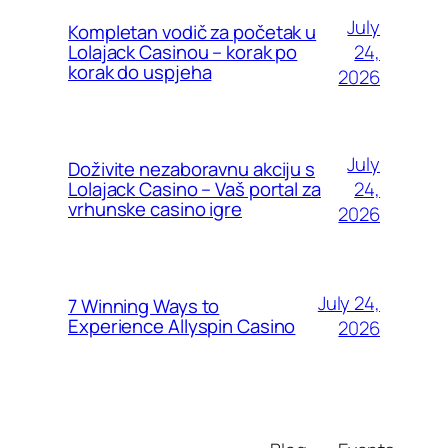
July
Kompletan vodič za početak u
24,
Lolajack Casinou – korak po
korak do uspjeha
2026
July
Doživite nezaboravnu akciju s
24,
Lolajack Casino – Vaš portal za
vrhunske casino igre
2026
July 24,
7 Winning Ways to
Experience Allyspin Casino
2026