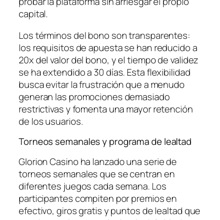
probar la plataforma sin arriesgar el propio
capital.
Los términos del bono son transparentes:
los requisitos de apuesta se han reducido a
20x del valor del bono, y el tiempo de validez
se ha extendido a 30 días. Esta flexibilidad
busca evitar la frustración que a menudo
generan las promociones demasiado
restrictivas y fomenta una mayor retención
de los usuarios.
Torneos semanales y programa de lealtad
Glorion Casino ha lanzado una serie de
torneos semanales que se centran en
diferentes juegos cada semana. Los
participantes compiten por premios en
efectivo, giros gratis y puntos de lealtad que