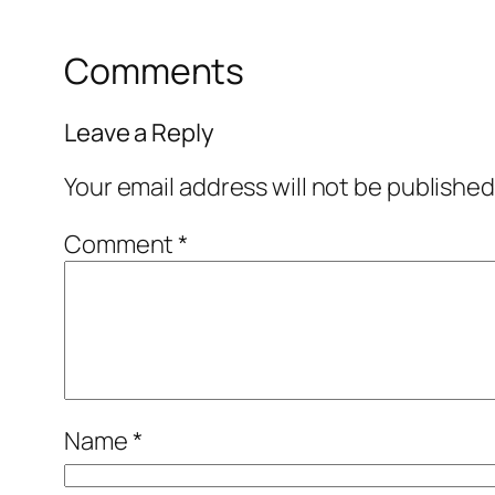
Comments
Leave a Reply
Your email address will not be published
Comment
*
Name
*