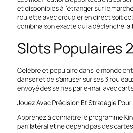
et disponibles à l’étranger sur le marché 
roulette avec croupier en direct soit c
combinaison exacte qui a déclenché la 
Slots Populaires 
Célèbre et populaire dans le monde ent
danser et de s’amuser sur ses 3 roulea
envoyé des selfies par e-mail avec carte
Jouez Avec Précision Et Stratégie Pour
Apprenez à connaître le programme Kindre
pari latéral et ne dépend pas des cartes 