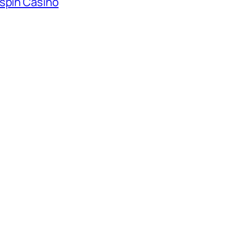
yspin Casino