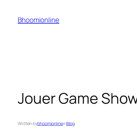
Skip
to
Bhoomionline
content
Jouer Game Show 
Written by
bhoomionline
in
Blog