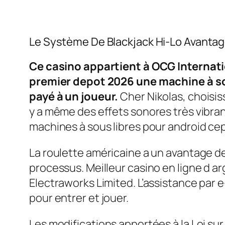
Le Système De Blackjack Hi-Lo Avanta
Ce casino appartient à OCG Internati
premier depot 2026 une machine à sou
payé à un joueur.
Cher Nikolas, choisiss
y a même des effets sonores très vibran
machines à sous libres pour android ce
La roulette américaine a un avantage de
processus. Meilleur casino en ligne d ar
Electraworks Limited. L’assistance par e
pour entrer et jouer.
Les modifications apportées à la Loi su