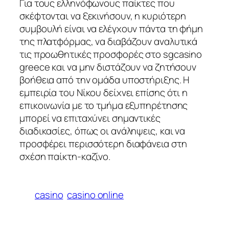
Για τους ελληνόφωνους παίκτες που
σκέφτονται να ξεκινήσουν, η κυριότερη
συμβουλή είναι να ελέγχουν πάντα τη φήμη
της πλατφόρμας, να διαβάζουν αναλυτικά
τις προωθητικές προσφορές στο sgcasino
greece και να μην διστάζουν να ζητήσουν
βοήθεια από την ομάδα υποστήριξης. Η
εμπειρία του Νίκου δείχνει επίσης ότι η
επικοινωνία με το τμήμα εξυπηρέτησης
μπορεί να επιταχύνει σημαντικές
διαδικασίες, όπως οι ανάληψεις, και να
προσφέρει περισσότερη διαφάνεια στη
σχέση παίκτη‑καζίνο.
casino
casino online