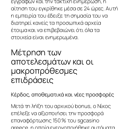
εγγράφων και την τακτική ενημέρωση, η
αίτηση του εγκρίθηκε μέσα σε 24 ώρες. Αυτή
η εμπειρία του έδειξε τη σημασία του να
διατηρεί κανείς τα προσωπικά αρχεία
έτοιμα και να επιβεβαιώνει ότι όλα τα
στοιχεία είναι ενημερωμένα.
Μέτρηση των
αποτελεσμάτων και οι
μακροπρόθεσμες
επιδράσεις
Κέρδος, αποθεματικά και νέες προσφορές
Μετά τη λήξη του αρχικού bonus, ο Νίκος
επέλεξε να αξιοποιήσει την προσφορά
επαναφόρτωσης 150 % του sgcasino
greece, η οποία ενεργοποιήθηκε αυτόματα