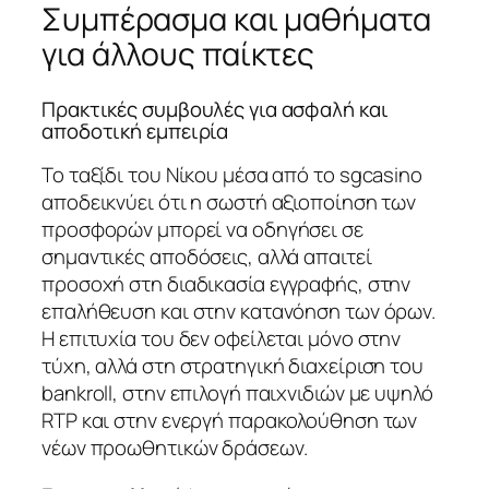
Συμπέρασμα και μαθήματα
για άλλους παίκτες
Πρακτικές συμβουλές για ασφαλή και
αποδοτική εμπειρία
Το ταξίδι του Νίκου μέσα από το sgcasino
αποδεικνύει ότι η σωστή αξιοποίηση των
προσφορών μπορεί να οδηγήσει σε
σημαντικές αποδόσεις, αλλά απαιτεί
προσοχή στη διαδικασία εγγραφής, στην
επαλήθευση και στην κατανόηση των όρων.
Η επιτυχία του δεν οφείλεται μόνο στην
τύχη, αλλά στη στρατηγική διαχείριση του
bankroll, στην επιλογή παιχνιδιών με υψηλό
RTP και στην ενεργή παρακολούθηση των
νέων προωθητικών δράσεων.