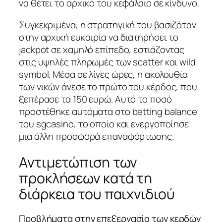
να θέτει το αρχικό του κεφάλαιο σε κίνδυνο.
Συγκεκριμένα, η στρατηγική του βασιζόταν
στην αρχική ευκαιρία να διατηρήσει το
jackpot σε χαμηλό επίπεδο, εστιάζοντας
στις υψηλές πληρωμές των scatter και wild
symbol. Μέσα σε λίγες ώρες, η ακολουθία
των νικών άνεσε το πρώτο του κέρδος, που
ξεπέρασε τα 150 ευρώ. Αυτό το ποσό
προστέθηκε αυτόματα στο betting balance
του sgcasino, το οποίο και ενεργοποίησε
μια άλλη προσφορά επαναφόρτωσης.
Αντιμετώπιση των
προκλήσεων κατά τη
διάρκεια του παιχνιδιού
Προβλήματα στην επεξεργασία των κερδών