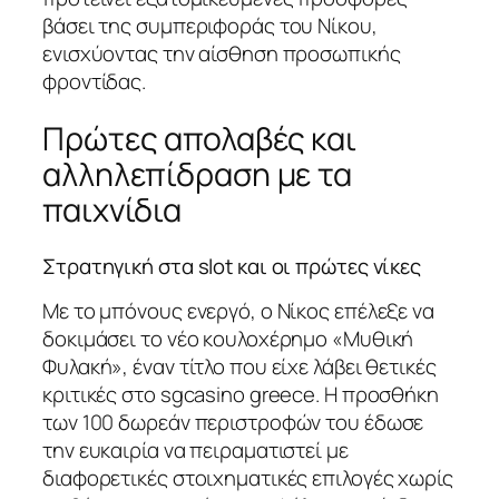
βάσει της συμπεριφοράς του Νίκου,
ενισχύοντας την αίσθηση προσωπικής
φροντίδας.
Πρώτες απολαβές και
αλληλεπίδραση με τα
παιχνίδια
Στρατηγική στα slot και οι πρώτες νίκες
Με το μπόνους ενεργό, ο Νίκος επέλεξε να
δοκιμάσει το νέο κουλοχέρημο «Μυθική
Φυλακή», έναν τίτλο που είχε λάβει θετικές
κριτικές στο sgcasino greece. Η προσθήκη
των 100 δωρεάν περιστροφών του έδωσε
την ευκαιρία να πειραματιστεί με
διαφορετικές στοιχηματικές επιλογές χωρίς